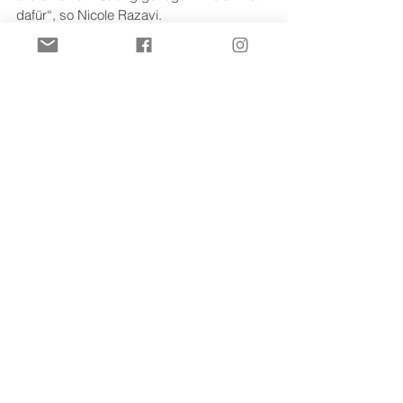
dafür“, so Nicole Razavi.
Im Einzelnen fördert das Land die 
Verbreiterung der Filsbrücke 
Mühlbachstraße mit einem Betrag von 347 
000 Euro. 652 000 Euro Gesamtkosten 
sind für diese Maßnahme veranschlagt. 
Den mit knapp 16 Millionen Euro 
veranschlagten Neubau der 
Mühlbachstraße unterstützt das Land mit 
6,435 Millionen Euro aus dem 
Förderprogramm LGVFG Kommunaler 
Straßenbau. 