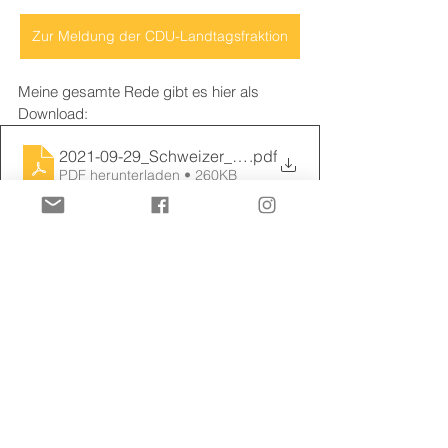
Zur Meldung der CDU-Landtagsfraktion
Meine gesamte Rede gibt es hier als 
Download:
2021-09-29_Schweizer_Fischereigesetz
.pdf
PDF herunterladen • 260KB
Landtag
Rede
Fischerei
Rede
Kommentare