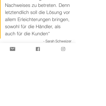
Nachweises zu betreten. Denn 
letztendlich soll die Lösung vor 
allem Erleichterungen bringen, 
sowohl für die Händler, als 
auch für die Kunden“
- Sarah Schweizer
Jan Tielesch, stellvertretender 
Vorsitzender der CDU-
Gemeinderatsfraktion Göppingen, 
ergänzt: „Die Stadtverwaltung hatte in der 
Antwort auf unseren Antrag erklärt, dass 
eine Bändchen-Lösung für Göppingen 
bereits vorbereitet wurde, aber aufgrund 
rechtlicher Unwägbarkeiten gestoppt 
werden musste. Dank der Intervention 
unserer Landtagsabgeordneten Sarah 
Schweizer ist die Rechtslage nun 