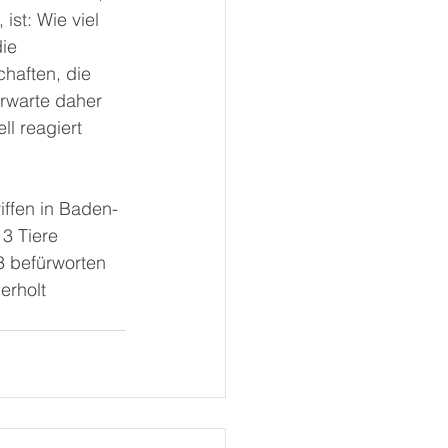
ist: Wie viel 
ie 
haften, die 
erwarte daher 
l reagiert 
iffen in Baden-
3 Tiere 
 befürworten 
rholt 