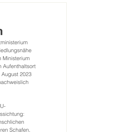
h
ministerium 
Siedlungsnähe 
 Ministerium 
 Aufenthaltsort 
m August 2023 
nachweislich 
DU-
ssichtung: 
nschlichen 
hren Schafen, 