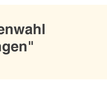
denwahl
ngen"