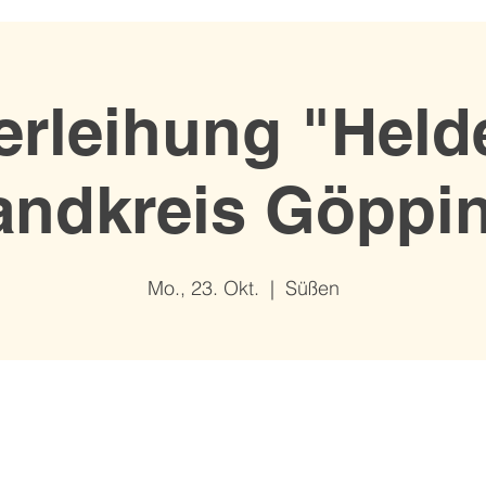
erleihung "Hel
andkreis Göppi
Mo., 23. Okt.
  |  
Süßen