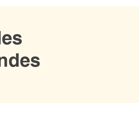
des
ndes