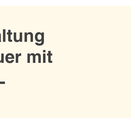
altung
er mit
L