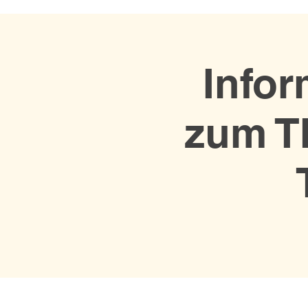
Infor
zum T