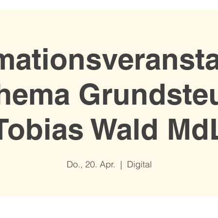
mationsveranst
hema Grundsteu
Tobias Wald Md
Do., 20. Apr.
  |  
Digital